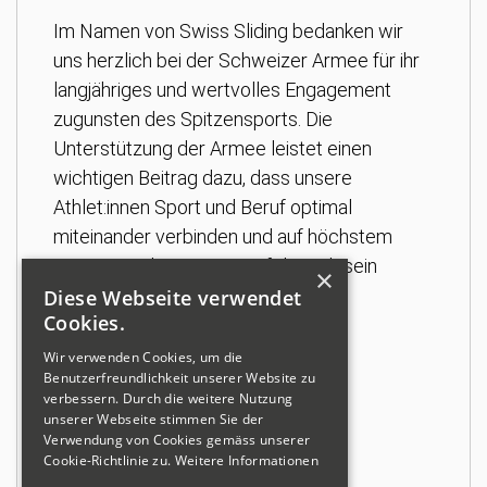
Im Namen von Swiss Sliding bedanken wir
uns herzlich bei der Schweizer Armee für ihr
langjähriges und wertvolles Engagement
zugunsten des Spitzensports. Die
Unterstützung der Armee leistet einen
wichtigen Beitrag dazu, dass unsere
Athlet:innen Sport und Beruf optimal
miteinander verbinden und auf höchstem
internationalem Niveau erfolgreich sein
×
können.
Diese Webseite verwendet
Cookies.
Wir verwenden Cookies, um die
Benutzerfreundlichkeit unserer Website zu
verbessern. Durch die weitere Nutzung
unserer Webseite stimmen Sie der
Verwendung von Cookies gemäss unserer
Cookie-Richtlinie zu.
Weitere Informationen