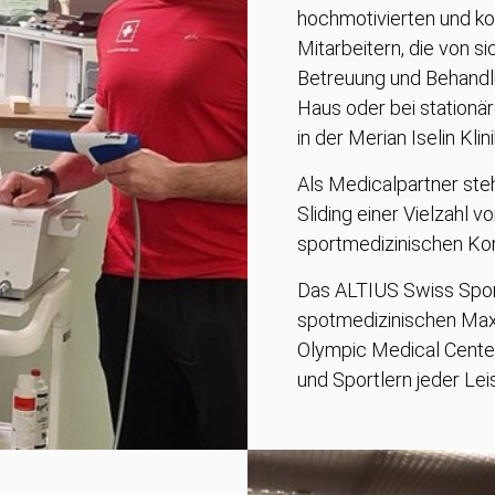
hochmotivierten und k
Mitarbeitern, die von s
Betreuung und Behandl
Haus oder bei stationä
in der Merian Iselin K
Als Medicalpartner st
Sliding einer Vielzahl 
sportmedizinischen Kom
Das ALTIUS Swiss Spor
spotmedizinischen Max
Olympic Medical Center 
und Sportlern jeder Lei