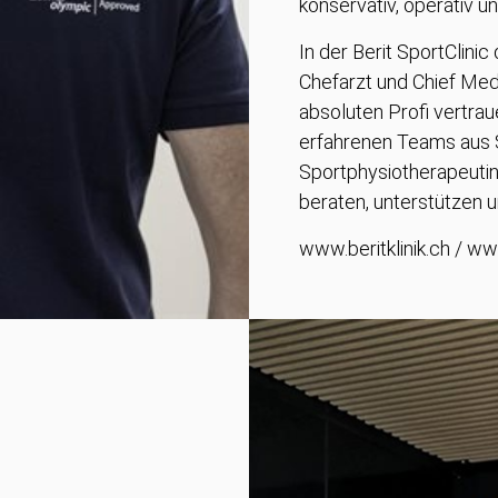
konservativ, operativ u
In der Berit SportClini
Chefarzt und Chief Med
absoluten Profi vertrau
erfahrenen Teams aus 
Sportphysiotherapeutin
beraten, unterstützen 
www.beritklinik.ch / ww