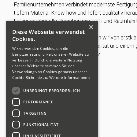
Familienunternehmen verbindet modernste Fertigun
tiefem Material-Know-how und liefert qualitativ he
für anspruchsvolle Branchen wie Luft- und Raumfahr
×
Maschinenbau.
Diese Webseite verwendet
Durch diese Partnerschaft profitieren wir von erstkla
Cookies.
Produktionskompetenz, hoher Flexibilität und eine
Wir verwenden Cookies, um die
Verständnis für technische Exzellenz.
Benutzerfreundlichkeit unserer Website zu
verbessern. Durch die weitere Nutzung
unserer Webseite stimmen Sie der
Verwendung von Cookies gemäss unserer
Cookie-Richtlinie zu.
Weitere Informationen
UNBEDINGT ERFORDERLICH
PERFORMANCE
TARGETING
FUNKTIONALITÄT
UNKLASSIFIZIERTE