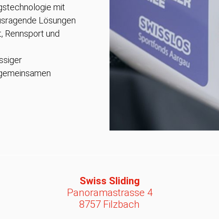
gstechnologie mit
rausragende Lösungen
t, Rennsport und
ssiger
m gemeinsamen
Swiss Sliding
Panoramastrasse 4
8757 Filzbach