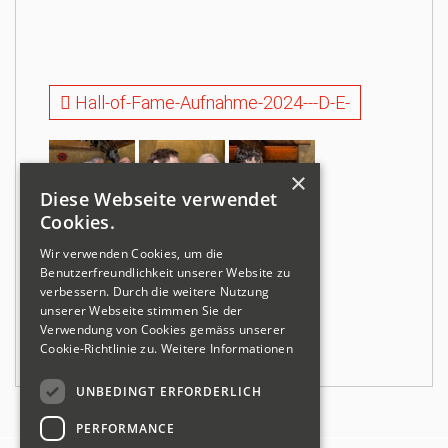
Hall-of-Fame-Aufnahme-2024---D-E-
×
Diese Webseite verwendet
Cookies.
Wir verwenden Cookies, um die
Benutzerfreundlichkeit unserer Website zu
verbessern. Durch die weitere Nutzung
unserer Webseite stimmen Sie der
Verwendung von Cookies gemäss unserer
Cookie-Richtlinie zu.
Weitere Informationen
UNBEDINGT ERFORDERLICH
PERFORMANCE