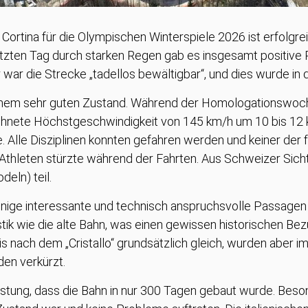
rtina für die Olympischen Winterspiele 2026 ist erfolgrei
etzten Tag durch starken Regen gab es insgesamt positiv
war die Strecke „tadellos bewältigbar“, und dies wurde in
 einem sehr guten Zustand. Während der Homologationswoc
echnete Höchstgeschwindigkeit von 145 km/h um 10 bis 12 
Alle Disziplinen konnten gefahren werden und keiner der 
d Athleten stürzte während der Fahrten. Aus Schweizer Si
eln) teil.
inige interessante und technisch anspruchsvolle Passagen 
stik wie die alte Bahn, was einen gewissen historischen Bezu
s nach dem „Cristallo“ grundsätzlich gleich, wurden aber im
den verkürzt.
stung, dass die Bahn in nur 300 Tagen gebaut wurde. Beso