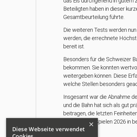
das Eis durchgehend in gutem Z
Beteiligten haben in dieser ku
Gesamtbeurteilung führte.
Die weiteren Tests werden nun 
werden, die errechnete Höchst
bereit ist.
Besonders für die Schweizer Bah
bekommen. Sie konnten wertvoll
weitergeben können. Diese Erf
welche Stellen besonders gea
Insgesamt war die Abnahme der 
und die Bahn hat sich als gut 
beitragen, die letzten Feinheit
Olympischen Spielen 2026 in b
×
Diese Webseite verwendet
Cookies.