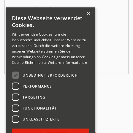
Text: Jérôme Almer
×
Bilder: Andreas Ebermann
Diese Webseite verwendet
Cookies.
Wir verwenden Cookies, um die
Benutzerfreundlichkeit unserer Website zu
verbessern. Durch die weitere Nutzung
unserer Webseite stimmen Sie der
Verwendung von Cookies gemäss unserer
Cookie-Richtlinie zu.
Weitere Informationen
UNBEDINGT ERFORDERLICH
PERFORMANCE
TARGETING
Swiss Sliding
FUNKTIONALITÄT
Panoramastrasse 4
8757 Filzbach
UNKLASSIFIZIERTE
info@swiss-sliding.com