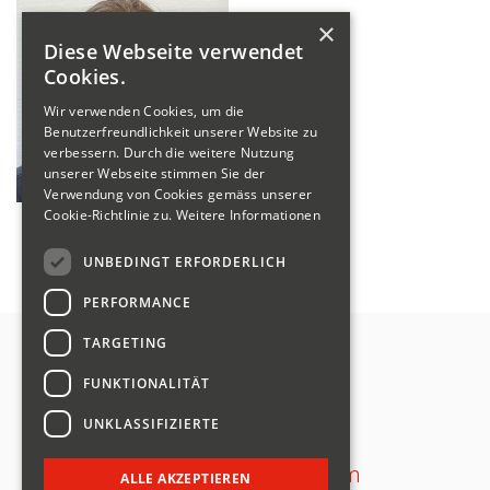
×
Diese Webseite verwendet
Cookies.
Wir verwenden Cookies, um die
Benutzerfreundlichkeit unserer Website zu
verbessern. Durch die weitere Nutzung
unserer Webseite stimmen Sie der
Verwendung von Cookies gemäss unserer
Cookie-Richtlinie zu.
Weitere Informationen
Physiotherapeutin
UNBEDINGT ERFORDERLICH
Sabine Zbinden
PERFORMANCE
TARGETING
Swiss Sliding
FUNKTIONALITÄT
Panoramastrasse 4
8757 Filzbach
UNKLASSIFIZIERTE
info@swiss-sliding.com
ALLE AKZEPTIEREN