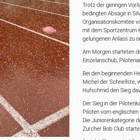
Trotz der geringen Vorl
bedingten Absage in Sil
Organisationskomitee v
mit dem Sportzentrum 
gelungenen Anlass zu or
Am Morgen starteten die
Einzelanschub, Piloten
Bei den beginnenden He
Michel der Schnellste, 
Hufschmid den Sieg dav
Der Sieg in der Piloten
Piloten vom englischen
Die Juniorenkategorie d
Zürcher Bob Club start