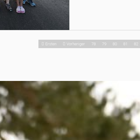
Ersten
Vorheriger
78
79
80
81
82