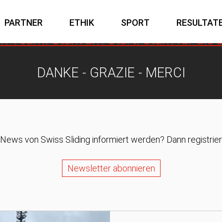
Athletinnen und Athleten nachhaltig.
PARTNER
ETHIK
SPORT
RESULTAT
im Team. Stark am Start. Stark für die 
TECHNOLOGIE PARTNER
RODELN (NATUR- UND KUNSTEISBAHN)
DANKE - GRAZIE - MERCI
News von Swiss Sliding informiert werden? Dann registriere
Newsletter abonnieren