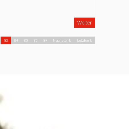
Weiter
83
84
85
86
87
Nächster
Letzten