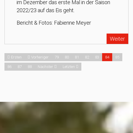
im Dezember das erste Mal in der Saison
2022/23 auf das Eis geht.
Bericht & Fotos: Fabienne Meyer
Weiter
Ersten
Vorheriger
79
80
81
82
83
84
85
86
87
88
Nächster
Letzten