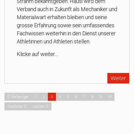
Strahm bekanntgeben. Hausi wird dem
Verband auch in Zukunft als Mechaniker und
Materialwart erhalten bleiben und seine
grosse Erfahrung sowie sein umfassendes
Fachwissen weiterhin in den Dienst unserer
Athletinnen und Athleten stellen.
Klicke auf weiter....
Weiter
Vorheriger
1
2
3
4
5
6
7
8
9
10
Nächster
Letzten