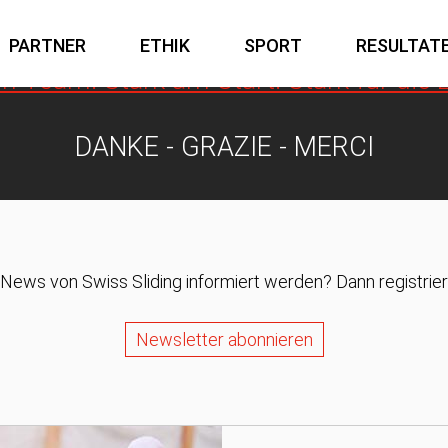
Athletinnen und Athleten nachhaltig.
PARTNER
ETHIK
SPORT
RESULTAT
im Team. Stark am Start. Stark für die 
TECHNOLOGIE PARTNER
RODELN (NATUR- UND KUNSTEISBAHN)
DANKE - GRAZIE - MERCI
News von Swiss Sliding informiert werden? Dann registriere
Newsletter abonnieren