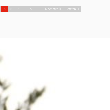
5
6
7
8
9
10
Nächster
Letzten